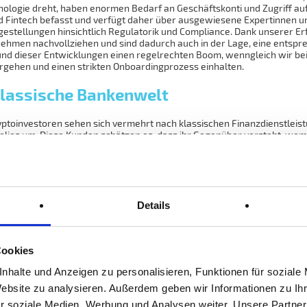
logie dreht, haben enormen Bedarf an Geschäftskonti und Zugriff auf
d Fintech befasst und verfügt daher über ausgewiesene Expertinnen un
ragestellungen hinsichtlich Regulatorik und Compliance. Dank unserer 
nehmen nachvollziehen und sind dadurch auch in der Lage, eine entsp
und dieser Entwicklungen einen regelrechten Boom, wenngleich wir be
rgehen und einen strikten Onboardingprozess einhalten.
 klassische Bankenwelt
ptoinvestoren sehen sich vermehrt nach klassischen Finanzdienstlei
olios um. Diese Kunden schätzen es, dass ihr Gegenüber versteht, womit
gen mit Hilfe klassischer Anlageformen vermehrt und abgesichert we
 salonfähig geworden
Coronapandemie ins Bewusstsein der Öffentlichkeit gerückt. Wenn selbs
Details
definitiv im Mainstream angekommen. Krypto-Assets werden als Anlage
ach entsprechenden Bankdienstleistungen. Dies bestätigen auch unse
fragen von Kunden zu Blockchain-Projekten oder zur Möglichkeit von E
chrittliche Infrastruktur aufgebaut, die unseren Kunden den bestmögli
Cookies
nhalte und Anzeigen zu personalisieren, Funktionen für soziale
in Liechtenstein gerne für Erfahrungsberichte oder für eine Prüfung v
Website zu analysieren. Außerdem geben wir Informationen zu I
zessen unterstützen wir Finanzintermediäre und professionelle Kunden
r soziale Medien, Werbung und Analysen weiter. Unsere Partner