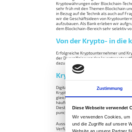
Kryptowährungen oder Blockchain-Techno
sehr früh mit den Themen Blockchain un
in Bezug auf die Technik als auch auf F
wir die Geschäftsideen von Kryptounter
aufzubauen. Als Bank erleben wir aufgr
dem Blockchain-Bereich sehr selektiv vo
Von der Krypto- in die
Erfolgreiche Kryptounternehmer und Kry
der Diversifizierung des Investmentportf
dazu beraten kann, wie das Kryptovermö
Kryptowährungen sind
Digitales Geld ist spätestens seit der 
Zustimmung
Kryptowährungen berichten, sind diese 
gleichermassen steigt die Nachfrage n
häufiger erhalten Finanzintermediäre An
Diesbezüglich haben wir eine sehr forts
Diese Webseite verwendet 
puncto Sicherheit einzugehen.
Wir verwenden Cookies, um I
Ausserdem stehen wir als erste Adresse 
und die Zugriffe auf unsere 
Verfügung. Mit unseren etablierten Pro
Website an unsere Partner fü