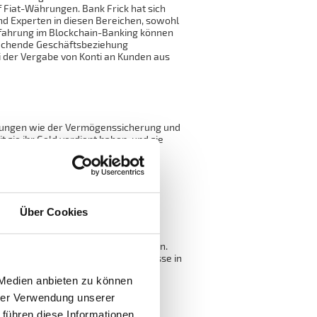
 Fiat-Währungen. Bank Frick hat sich
d Experten in diesen Bereichen, sowohl
Erfahrung im Blockchain-Banking können
rechende Geschäftsbeziehung
i der Vergabe von Konti an Kunden aus
stungen wie der Vermögenssicherung und
 sie ihr Geld verdient haben, und sie
rden kann.
t die Boulevardmedien über
Über Cookies
klasse immer beliebter –
re Beobachtungen am Markt. Immer
rstinvestitionen in Kryptowährungen.
chen Komfort bietet, ohne Kompromisse in
 Medien anbieten zu können
on fallbezogenen Beispielen zur
hrer Verwendung unserer
 gerne bei der Erarbeitung von
 führen diese Informationen