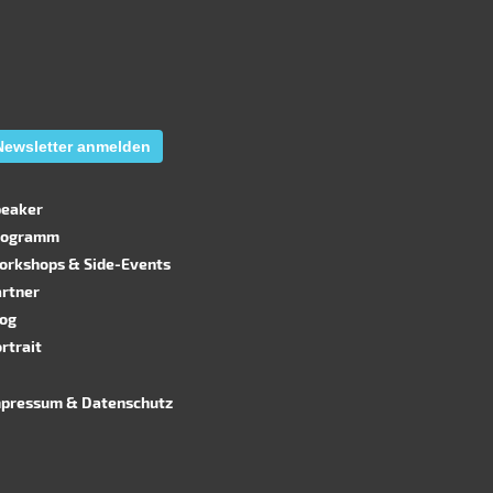
ewsletter anmelden
peaker
rogramm
orkshops & Side-Events
artner
log
rtrait
mpressum
&
Datenschutz