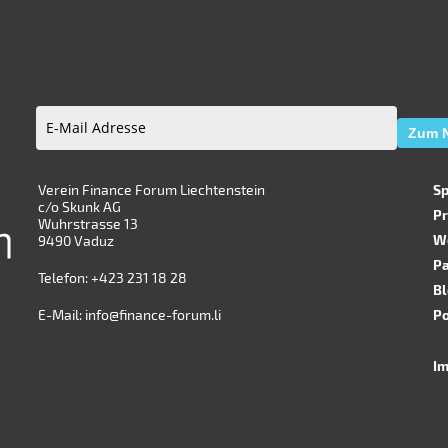
Zum N
E-
Mail
Adresse
Verein Finance Forum Liechtenstein
(erforderlich)
S
c/o Skunk AG
P
Wuhrstrasse 13
W
9490 Vaduz
P
Telefon:
+423 231 18 28
B
E-Mail:
info@finance-forum.li
Po
I