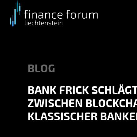
Skip
to
main
content
BLOG
BANK FRICK SCHLÄG
ZWISCHEN BLOCKCHA
KLASSISCHER BANK