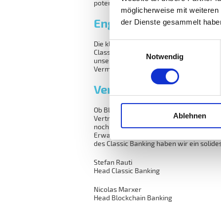
potenziellen Business-Cases.
möglicherweise mit weiteren
Enge Zusammenarbeit z
der Dienste gesammelt habe
Die klassische Finanzwelt wächst weit
Einwilligungsauswahl
Classic Banking arbeiten sehr eng zusa
Notwendig
unserer Kunden gerecht werden. Beide Ab
Vermögenswerten zu verbinden.
Vertrauen und Verlässl
Ob Blockchain- oder Classic Banking: In 
Ablehnen
Vertrauen und Verlässlichkeit. Als eine 
noch für unsere Kunden da sein, wenn si
Erwarten abflacht oder das Thema gänzli
des Classic Banking haben wir ein solide
Stefan Rauti
Head Classic Banking
Nicolas Marxer
Head Blockchain Banking