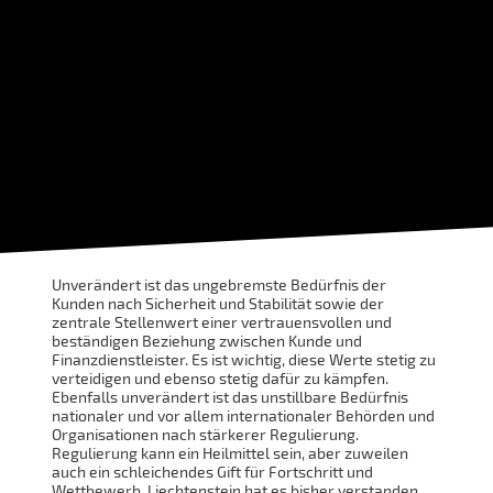
Unverändert ist das ungebremste Bedürfnis der
Kunden nach Sicherheit und Stabilität sowie der
zentrale Stellenwert einer vertrauensvollen und
beständigen Beziehung zwischen Kunde und
Finanzdienstleister. Es ist wichtig, diese Werte stetig zu
verteidigen und ebenso stetig dafür zu kämpfen.
Ebenfalls unverändert ist das unstillbare Bedürfnis
nationaler und vor allem internationaler Behörden und
Organisationen nach stärkerer Regulierung.
Regulierung kann ein Heilmittel sein, aber zuweilen
auch ein schleichendes Gift für Fortschritt und
Wettbewerb. Liechtenstein hat es bisher verstanden,