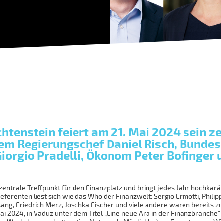
htenstein feiert am 21. Mai 2024 sein z
em Regierungschef Daniel Risch, Bundesr
Giorgio Pradelli, Ökonom Peter Bofinger
zentrale Treffpunkt für den Finanzplatz und bringt jedes Jahr hochkarät
eferenten liest sich wie das Who der Finanzwelt: Sergio Ermotti, Philip
sang, Friedrich Merz, Joschka Fischer und viele andere waren bereits 
Mai 2024, in Vaduz unter dem Titel „Eine neue Ära in der Finanzbranche“