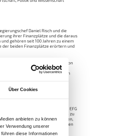
tschaft, Politik und Wissenschaft
egierungschef Daniel Risch und die
ierung ihrer Finanzplätze und die daraus
 und gehören seit 100 Jahren zu einem
der beiden Finanzplätze erörtern und
Finanzbranche. Nach einem Impuls von
, gibt der deutsche Ökonom Peter
malige Wirtschaftsweise der deutschen
n Bezug auf die Stabilität der
Über Cookies
zplatz. Giorgio Pradelli ist CEO der EFG
 Milliarden Franken Kundenvermögen zu
 Medien anbieten zu können
Vaduz. Pradelli wird darauf eingehen,
rends auf die Finanzbranche auswirken
hrer Verwendung unserer
 führen diese Informationen