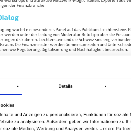
ve Workshops und attraktive Netzwerk-Möglichkeiten. Experten aus Wir
ngen der Finanzbranche.
Dialog
gung wartet ein besonderes Panel auf das Publikum. Liechtensteins R
er werden unter der Leitung von Moderator Reto Lipp über die Position
rungen diskutieren. Liechtenstein und die Schweiz sind eng verbunden
raum. Die Finanzminister werden Gemeinsamkeiten und Unterschiede 
chen wie Regulierung, Digitalisierung und Nachhaltigkeit besprechen.
ssenschaft beleuchten anschliessend das dynamische Umfeld für die 
ie Entwicklungen im internationalen Steuerwettbewerb aufzeigen wird
kungen der Inflation und Zinspolitik auf die Finanzstabilität. Der ehe
ondere die anstehenden Herausforderungen für Politik und Wirtschaft i
Details
n Finanzplatz
n Top-Bankenvertreter aus der Praxis die Erfolgsfaktoren für den Finan
Cookies
ied der Schweizerischen Bankiervereinigung. EFG gehört mit über 140
nhalte und Anzeigen zu personalisieren, Funktionen für soziale
eiz und unterhält rund 40 Standorte weltweit, unter anderem auch in 
gang der Credit Suisse weiter entwickeln wird und wie sich die Megat
Website zu analysieren. Außerdem geben wir Informationen zu I
r soziale Medien, Werbung und Analysen weiter. Unsere Partner