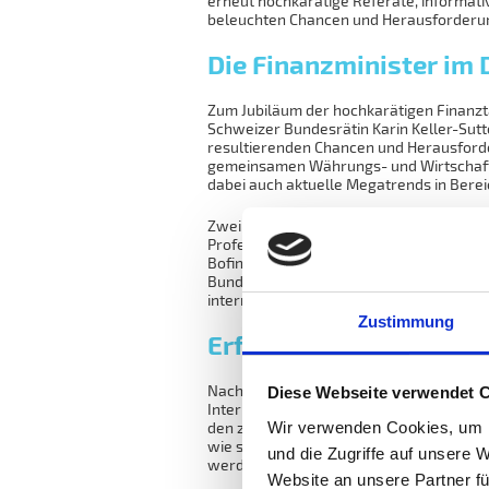
erneut hochkarätige Referate, informati
beleuchten Chancen und Herausforderu
Die Finanzminister im 
Zum Jubiläum der hochkarätigen Finanzta
Schweizer Bundesrätin Karin Keller-Sutt
resultierenden Chancen und Herausforde
gemeinsamen Währungs- und Wirtschafts
dabei auch aktuelle Megatrends in Berei
Zwei ausgewiesene Experten aus der Wi
Professor Martin Wenz, in welchem er d
Bofinger einen Überblick über die Auswir
Bundesregierung beleuchtet dabei insbes
internationalen Finanzmärkte.
Zustimmung
Erfolgsfaktoren für de
Nach der Erfrischungspause beleuchtet ei
Diese Webseite verwendet 
International und Verwaltungsratsmitgl
Wir verwenden Cookies, um I
den zehn grössten Privatbanken der Schw
wie sich der Finanzplatz nach dem Unter
und die Zugriffe auf unsere 
werden.
Website an unsere Partner fü