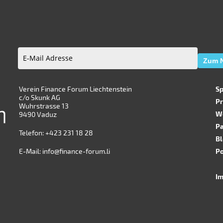
Zum N
E-
Mail
Adresse
Verein Finance Forum Liechtenstein
(erforderlich)
S
c/o Skunk AG
P
Wuhrstrasse 13
W
9490 Vaduz
P
Telefon:
+423 231 18 28
B
E-Mail:
info@finance-forum.li
Po
I