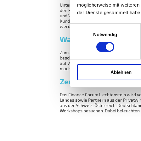
möglicherweise mit weiteren
Unter der Leitung von Moderator Reto Li
den Finanzplatz Liechtenstein. Prinzess
der Dienste gesammelt habe
und Verwaltungsratspräsident von Bank 
Kunden ihr Vermögen in Liechtenstein a
werden können.
Einwilligungsauswahl
Notwendig
Was Champions ander
Zum Abschluss der Tagung betritt Führun
beschäftigt sich stark mit positiver Füh
auf Vorstandsebene und arbeitet mit di
machen als durchschnittlich erfolgreich
Ablehnen
Zentraler Treffpunkt f
Das Finance Forum Liechtenstein wird v
Landes sowie Partnern aus der Privatwi
aus der Schweiz, Österreich, Deutschlan
Workshops besuchen. Dabei beleuchten E