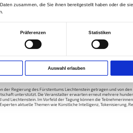
 Daten zusammen, die Sie ihnen bereitgestellt haben oder die s
pp beleuchtet ein Panel aus lokalen Entscheidungsträgerinnen und Ent
in Gisela Bergmann, CEO des Treuhandunternehmens Industrie- und Fin
n.
Frick, sowie Martina Walt, Partner PwC Schweiz und Liechtenstein, 
nlegen und wie die Standortvorteile des Finanzplatzes ausgebaut und 
Präferenzen
Statistiken
s machen
gscoach Wolfgang Jenewein die Bühne. Er ist Professor für Leadership 
rung und der kulturellen Transformation von Organisationen. Er berät 
versen Profiteams im Sport zusammen. Am Finance Forum Liechtenstein
e Teams. Im Anschluss bietet ein Networking-Apéro die Möglichkeit zu
Auswahl erlauben
ür Finanzbranche
on der Regierung des Fürstentums Liechtenstein getragen und von den
rtschaft unterstützt. Die Veranstalter erwarten erneut mehrere hunde
d und Liechtenstein. Im Vorfeld der Tagung können die Teilnehmerinne
xperten aktuelle Themen wie Künstliche Intelligenz, Tokenisierung, 