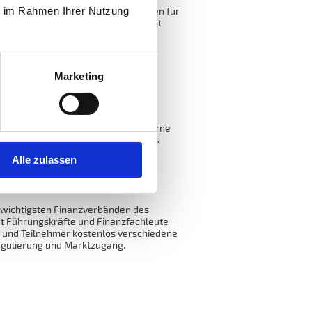
ie im Rahmen Ihrer Nutzung
scheidungsträger die Erfolgsfaktoren für
anzkontor, Mario Frick, Rechtsanwalt
sprechen gemeinsam darüber, warum
noch stärker nach aussen getragen
Marketing
an der Universität St. Gallen und
und coacht internationale Grosskonzerne
 zeigt er auf, was Champions anders
m persönlichen Austausch.
Alle zulassen
 wichtigsten Finanzverbänden des
rt Führungskräfte und Finanzfachleute
n und Teilnehmer kostenlos verschiedene
Regulierung und Marktzugang.