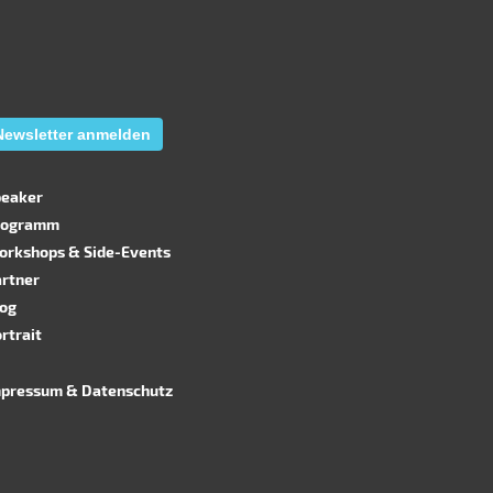
ewsletter anmelden
peaker
rogramm
orkshops & Side-Events
artner
log
rtrait
mpressum
&
Datenschutz