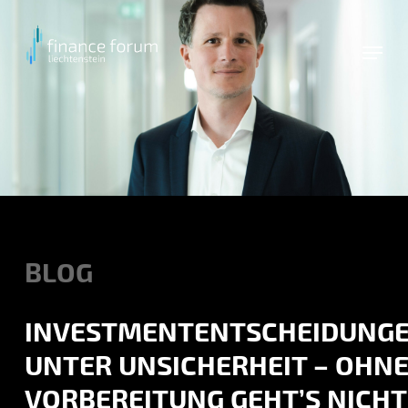
Skip
to
main
content
BLOG
INVESTMENTENTSCHEIDUNG
UNTER UNSICHERHEIT – OHN
VORBEREITUNG GEHT’S NICHT