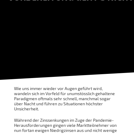
Wie uns immer wieder vor Augen geführt wird,
wandeln sich im Vorfeld für unumstösslich gehaltene
Paradigmen oftmals sehr schnell, manchmal sogar
über Nacht und führen zu Situationen höchster
Unsicherheit.
Während der Zinssenkungen im Zuge der Pandemie-
Herausforderungen gingen viele Marktteilnehmer von
nun fortan ewigen Niedrigzinsen aus und nicht wenige