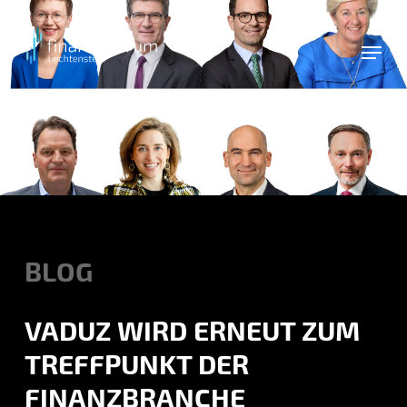
Skip
to
main
content
BLOG
VADUZ WIRD ERNEUT ZUM
TREFFPUNKT DER
FINANZBRANCHE