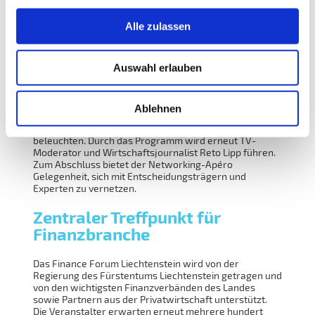
Militärkarriere unter anderem Mitinhaber eines
Finanzsoftware-Herstellers und übernahm leitende
Alle zulassen
Positionen bei UBS, Credit Suisse und Vontobel in
Europa, Asien und den USA.
Auswahl erlauben
Zum Abschluss der Veranstaltung betritt der ehemalige
deutsche Bundesfinanzminister Christian Lindner die
Bühne, um über aktuelle geopolitische Entwicklungen
und deren Auswirkungen auf Europa zu sprechen. Er
Ablehnen
wird dabei insbesondere die Chancen und
Herausforderungen Liechtensteins und der Schweiz
beleuchten. Durch das Programm wird erneut TV-
Moderator und Wirtschaftsjournalist Reto Lipp führen.
Zum Abschluss bietet der Networking-Apéro
Gelegenheit, sich mit Entscheidungsträgern und
Experten zu vernetzen.
Zentraler Treffpunkt für
Finanzbranche
Das Finance Forum Liechtenstein wird von der
Regierung des Fürstentums Liechtenstein getragen und
von den wichtigsten Finanzverbänden des Landes
sowie Partnern aus der Privatwirtschaft unterstützt.
Die Veranstalter erwarten erneut mehrere hundert