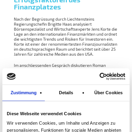
Finanzplatzes
Nach der Begrüssung durch Liechtensteins
Regierungschefin Brigitte Haas analysiert
Börsenspezialist und Wirtschaftsexperte Jens Korte die
Lage an den internationalen Finanzmärkten und ordnet
die wichtigsten Trends und Risiken für Investoren ein.
Korte ist einer der renommiertesten Finanzjournalisten
im deutschsprachigen Raum und berichtet seit über 25
Jahren für zahlreiche Medien aus den USA.
Im anschliessenden Gespräch diskutieren Roman
Pfranger, CEO der Neuen Bank, und Angelika
Moosleithner, Partnerin bei First Advisory, über aktuelle
Entwicklungen und Wachstumsperspektiven für die
Finanzbranche in Liechtenstein. Die beiden
Diskussionsteilnehmer sind bestens bekannt am
Zustimmung
Details
Über Cookies
Finanzplatz Liechtenstein: Pfranger ist
Vorstandsmitglied des Liechtensteinischen
Bankenverbands, Moosleithner war von 2015 bis 2024
Präsidentin der Liechtensteinischen Treuhandkammer.
Diese Webseite verwendet Cookies
Im Wettbewerb um Kunden und
Wir verwenden Cookies, um Inhalte und Anzeigen zu
Talente
personalisieren, Funktionen für soziale Medien anbieten